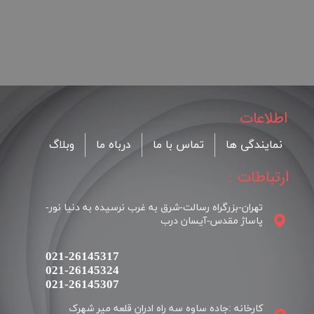
اطلاعات
نمایندگی ها
تماس با ما
درباه ما
وبلاگ
ارتباطات :
تهران-بزرگراه رسالت-شرق به غرب نرسیده به دنیا نور-
پاساژ مقدس-آیسان درب
021-26145317
021-26145324
​​​​​​​021-26145307
کارخانه :جاده ساوه سه راه ادران قلعه میر شهرک