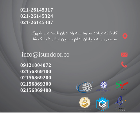
021-26145317
021-26145324
​​​​​​​021-26145307
کارخانه :جاده ساوه سه راه ادران قلعه میر شهرک
​​info@isundoor.co
09121004072
02156869100
02156869200
02156869300
02156869400