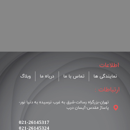
اطلاعات
نمایندگی ها
تماس با ما
درباه ما
وبلاگ
ارتباطات :
تهران-بزرگراه رسالت-شرق به غرب نرسیده به دنیا نور-
پاساژ مقدس-آیسان درب
021-26145317
021-26145324