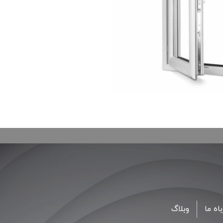
اه ما
وبلاگ