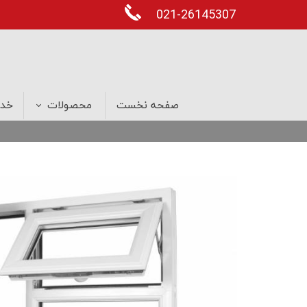
021-26145307
صفحه نخست
محصولات
خدم
درب های ضد سرقت
پنجره