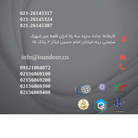
021-26145317
021-26145324
​​​​​​​021-26145307
کارخانه :جاده ساوه سه راه ادران قلعه میر شهرک
​​info@isundoor.co
09121004072
02156869100
02156869200
02156869300
02156869400