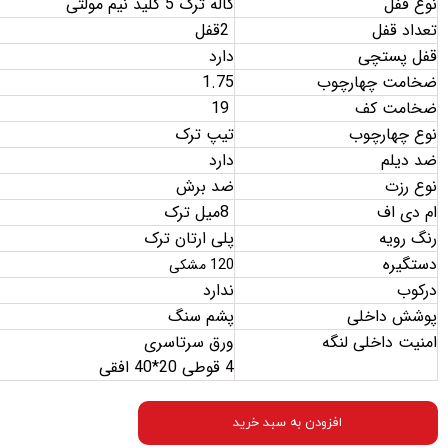
نوع قفل
کاله ترک 5 کلید نیم مولتی
تعداد قفل
2
قفل
قفل پستچی
دارد
ضخامت چهارچوب
1.75
ضخامت کف
19
نوع چهارچوب
تیپ ترک
ضد دیلم
دارد
نوع رزت
ضد برش
ام دی اف
8
میل ترک
رنگ رویه
پلی ارتان ترک
دستگیره
120 مشکی
درکوب
ندارد
پوشش داخلی
پشم سنگ
امنیت داخلی لنگه
ورق سرتاسری
4 قوطی 20*40 افقی
افزودن به سبد خرید