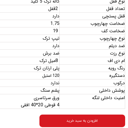
نوع قفل
کاله ترک 5 کلید
تعداد قفل
2
قفل
قفل پستچی
دارد
ضخامت چهارچوب
1.75
ضخامت کف
19
نوع چهارچوب
تیپ ترک
ضد دیلم
دارد
نوع رزت
ضد برش
ام دی اف
8
میل ترک
رنگ رویه
پلی ارتان ترک
دستگیره
120 استیل
درکوب
ندارد
پوشش داخلی
پشم سنگ
امنیت داخلی لنگه
ورق سرتاسری
4 قوطی 20*40 افقی
افزودن به سبد خرید