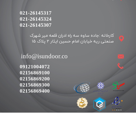
021-26145317
021-26145324
​​​​​​​021-26145307
کارخانه :جاده ساوه سه راه ادران قلعه میر شهرک
​​info@isundoor.co
09121004072
02156869100
02156869200
02156869300
02156869400