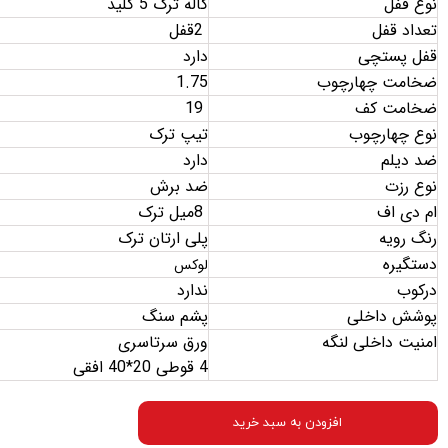
نوع قفل
کاله ترک 5 کلید
تعداد قفل
2
قفل
قفل پستچی
دارد
ضخامت چهارچوب
1.75
ضخامت کف
19
نوع چهارچوب
تیپ ترک
ضد دیلم
دارد
نوع رزت
ضد برش
ام دی اف
8
میل ترک
رنگ رویه
پلی ارتان ترک
دستگیره
لوکس
درکوب
ندارد
پوشش داخلی
پشم سنگ
امنیت داخلی لنگه
ورق سرتاسری
4 قوطی 20*40 افقی
افزودن به سبد خرید