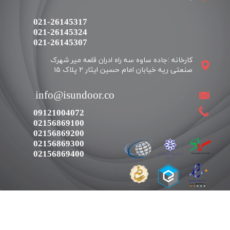
021-26145317
021-26145324
​​​​​​​021-26145307
کارخانه :جاده ساوه سه راه ادران قلعه میر شهرک
​​info@isundoor.co
09121004072
02156869100
02156869200
02156869300
02156869400