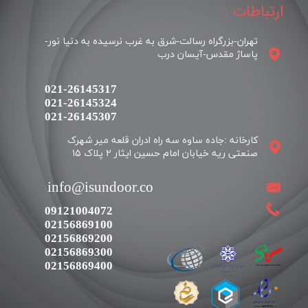
ارتباطات :
تهران-بزرگراه رسالت-شرق به غرب نرسیده به دنیا نور-
پاساژ مقدس-آیسان درب
021-26145317
021-26145324
​​​​​​​021-26145307
کارخانه :جاده ساوه سه راه ادران قلعه میر شهرک
​​info@isundoor.co
09121004072
02156869100
02156869200
02156869300
02156869400