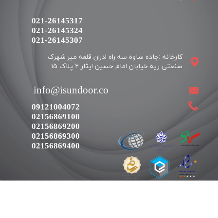
021-26145317
021-26145324
​​​​​​​021-26145307
کارخانه :جاده ساوه سه راه ادران قلعه میر شهرک
​​info@isundoor.co
09121004072
02156869100
02156869200
02156869300
02156869400