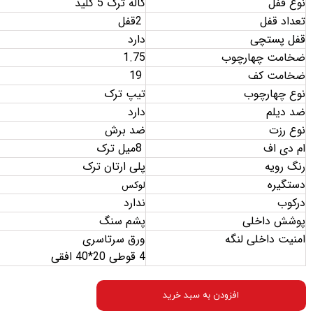
نوع قفل
کاله ترک 5 کلید
تعداد قفل
2
قفل
قفل پستچی
دارد
ضخامت چهارچوب
1.75
ضخامت کف
19
نوع چهارچوب
تیپ ترک
ضد دیلم
دارد
نوع رزت
ضد برش
ام دی اف
8
میل ترک
رنگ رویه
پلی ارتان ترک
دستگیره
لوکس
درکوب
ندارد
پوشش داخلی
پشم سنگ
امنیت داخلی لنگه
ورق سرتاسری
4 قوطی 20*40 افقی
افزودن به سبد خرید