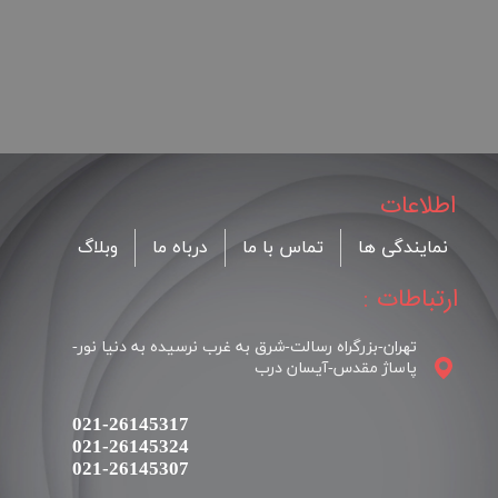
اطلاعات
نمایندگی ها
تماس با ما
درباه ما
وبلاگ
ارتباطات :
تهران-بزرگراه رسالت-شرق به غرب نرسیده به دنیا نور-
پاساژ مقدس-آیسان درب
021-26145317
021-26145324
​​​​​​​021-26145307