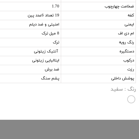
ضخامت چهارچوب
1.70
کفه
19 تعداد 6عدد پین
ایمنی
امنیتی و ضد دیلم
ام دی اف
8 میل ترک
رنگ رویه
ترک
دستگیره
آنتیک زیتونی
درکوب
ایتالیایی زیتونی
رزت
ضد برش
پوشش داخلی
پشم سنگ
رنگ
: سفید