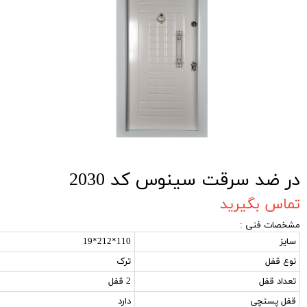
در ضد سرقت سینوس کد 2030
تماس بگیرید
مشخصات فنی :
سایز
110*212*19
نوع قفل
ترک
تعداد قفل
2 قفل
قفل پستچی
دارد