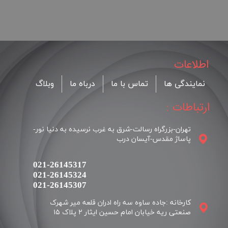
اطلاعات
نمایندگی ها
تماس با ما
درباه ما
وبلاگ
ارتباطات :
تهران-بزرگراه رسالت-شرق به غرب نرسیده به دنیا نور-
پاساژ مقدس-آیسان درب
021-26145317
021-26145324
​​​​​​​021-26145307
کارخانه :جاده ساوه سه راه ادران قلعه میر شهرک