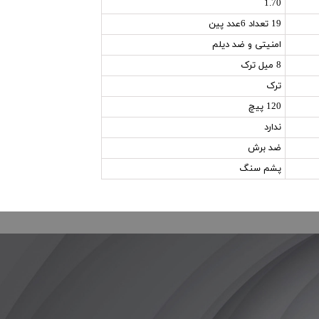
1.70
19 تعداد 6عدد پین
امنیتی و ضد دیلم
8 میل ترک
ترک
120 پیچ
ندارد
ضد برش
پشم سنگ