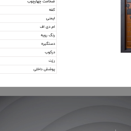
ضخامت چهارچوب
کفه
ایمنی
ام دی اف
رنگ رویه
دستگیره
درکوب
رزت
پوشش داخلی