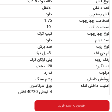
نوع قفل
کاله ترک 5 کلید
تعداد قفل
2
قفل
قفل پستچی
دارد
ضخامت چهارچوب
1.75
ضخامت کف
19
نوع چهارچوب
تیپ ترک
ضد دیلم
دارد
نوع رزت
ضد برش
ام دی اف
8
میل ترک
رنگ رویه
پلی ارتان ترک
دستگیره
120 مشکی
درکوب
ندارد
پوشش داخلی
پشم سنگ
امنیت داخلی لنگه
ورق سرتاسری
4 قوطی 20*40 افقی
افزودن به سبد خرید