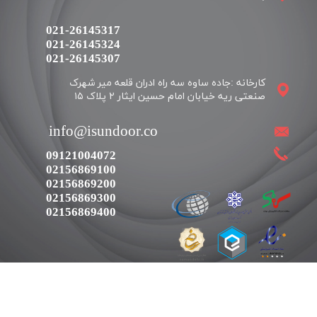
021-26145317
021-26145324
​​​​​​​021-26145307
کارخانه :جاده ساوه سه راه ادران قلعه میر شهرک
​​info@isundoor.co
09121004072
02156869100
02156869200
02156869300
02156869400