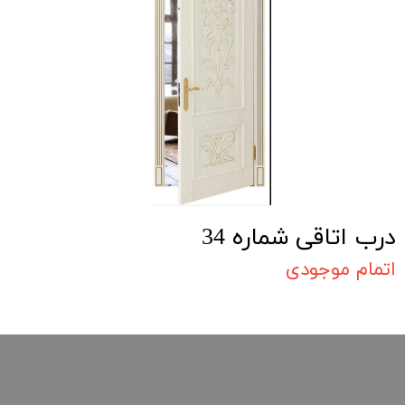
درب اتاقی شماره 34
اتمام موجودی