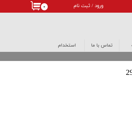
ورود
/
ثبت نام
۰
حساب کاربری من
تغییر گذر واژه
سفارشات
تماس با ما
استخدام
خروج از حساب کاربری
درب های لابی