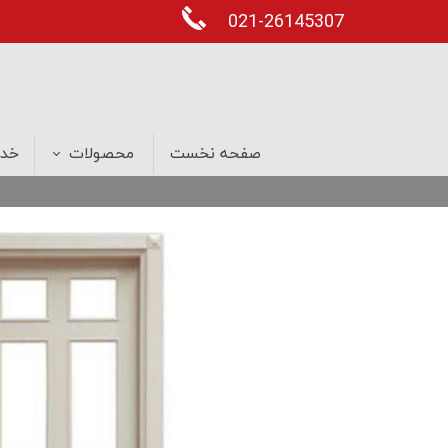
021-26145307
صفحه نخست
محصولات
خدم
درب های ضد سرقت
پنجره