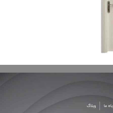
اه ما
وبلاگ