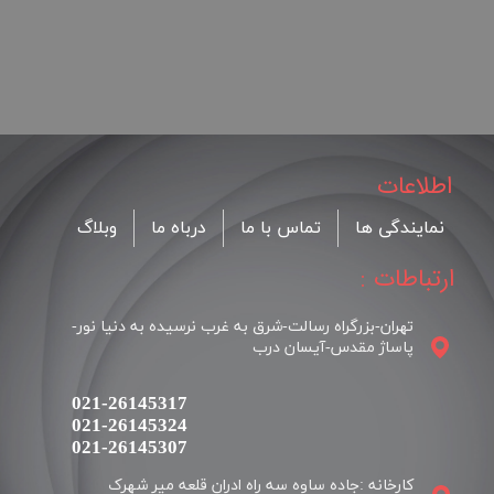
اطلاعات
نمایندگی ها
تماس با ما
درباه ما
وبلاگ
ارتباطات :
تهران-بزرگراه رسالت-شرق به غرب نرسیده به دنیا نور-
پاساژ مقدس-آیسان درب
021-26145317
021-26145324
​​​​​​​021-26145307
کارخانه :جاده ساوه سه راه ادران قلعه میر شهرک