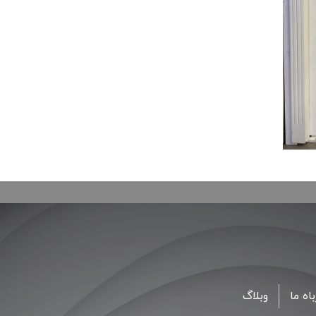
اه ما
وبلاگ