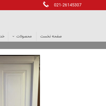
021-26145307
صفحه نخست
محصولات
خدم
درب های ضد سرقت
پنجره