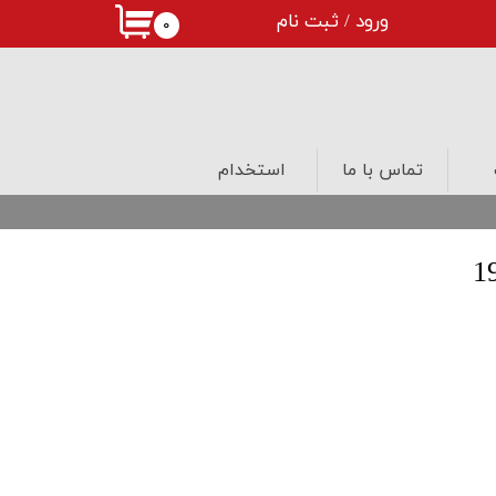
ورود
/
ثبت نام
۰
حساب کاربری من
تغییر گذر واژه
سفارشات
تماس با ما
استخدام
خروج از حساب کاربری
درب های لابی