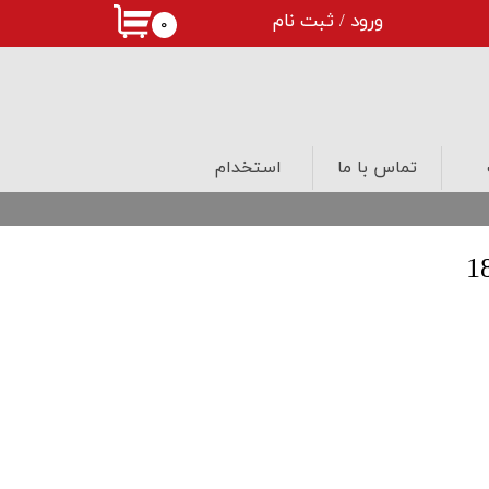
ورود
/
ثبت نام
۰
حساب کاربری من
تغییر گذر واژه
سفارشات
تماس با ما
استخدام
خروج از حساب کاربری
درب های لابی