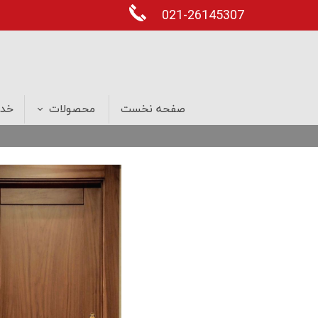
021-26145307
صفحه نخست
محصولات
خدم
درب های ضد سرقت
پنجره