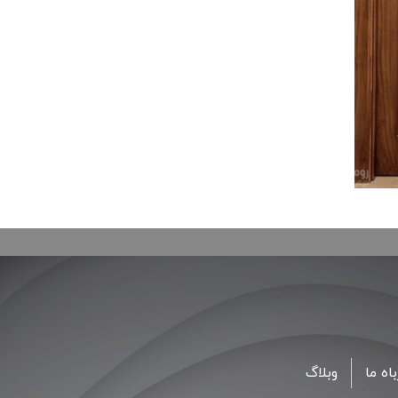
اه ما
وبلاگ