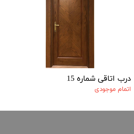
درب اتاقی شماره 15
اتمام موجودی