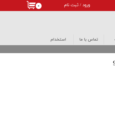
ورود
/
ثبت نام
۰
حساب کاربری من
تغییر گذر واژه
سفارشات
تماس با ما
استخدام
خروج از حساب کاربری
درب های لابی