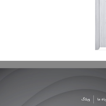
اه ما
وبلاگ