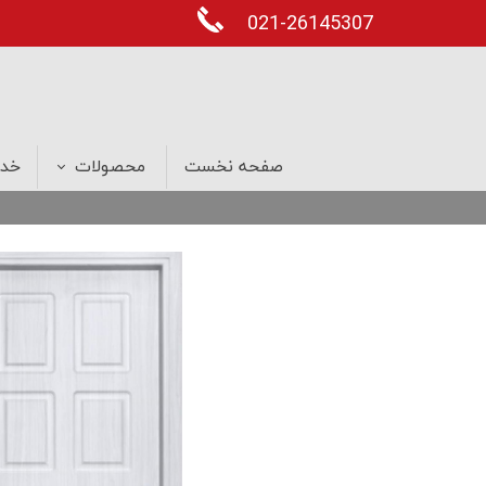
021-26145307
صفحه نخست
محصولات
خدم
درب های ضد سرقت
پنجره