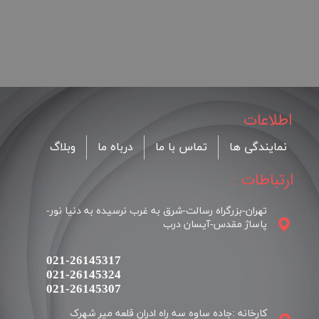
اطلاعات
نمایندگی ها
تماس با ما
درباه ما
وبلاگ
ارتباطات :
تهران-بزرگراه رسالت-شرق به غرب نرسیده به دنیا نور-
پاساژ مقدس-آیسان درب
021-26145317
021-26145324
​​​​​​​021-26145307
کارخانه :جاده ساوه سه راه ادران قلعه میر شهرک