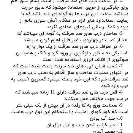
4- در ساخت درب های ضد سرقت از سنگ پشم نسوز هم
برای جلوگیری از حریق استفاده میشود که عایق حرارت
میباشد ساخت این درب ها به گونه ای باید باشد که با
رعایت استاندارد های لازم در هنگام آتش سوزی مانع از
ورود و کمک رسانی نیروهای امدادی نگردد
5- ساختار درب های ضد سرقت به گونه ای میباشد که
بعد از نصب در چهارچوب غیر قابل اهرم کردن میباشد
6- در اطراف درب های ضد سرقت از یک نوار یا زه
لاستیکی به منظور جلوگیری از ورود گرد و خاک و همچنین
جلوگیری از اتلاف انرژی استفاده شده است
7- نصب آسان درب های ضد سرقت باعث شده است که
در انتهای عملیات ساخت و ساز اقدام به نصب درب های
ضد سرقت شود که این خود باعث میشود کمترین آسیب به
درب وارد شود
8- قفل درب های ضد سرقت دارای 11 زبانه میباشند که
در سه جهت مختلف عمل میکنند
9- ضخامت ورق به کا رفته در آن بیش از یک میلی متر
است که خود گویای امنیت و استحکام این نوع درب هاست
10- ضد آب بودن
11- دیر خراب شدن درب و ابزار یراق آن
12- نصب آسان