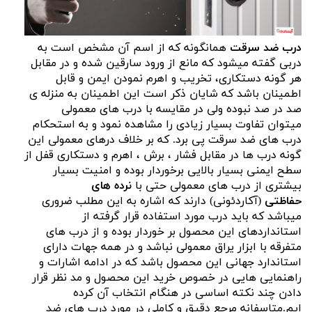
درب ضد سرقت
همانگونه که از اسم آن مشخص است به
دربی گفته میشود که مانع از ورود سارقین شده و در مقابل
هر گونه دستکاری، تخریب و اهرم نمودن ایمن و قابل
اطمینان باشد که شایان ذکر است این اطمینان به منزله ی
صد در صد نبوده ولی در مقایسه با درب های معمولی
میتوان تفاوت بسیار زیادی را مشاهده نمود و به استحکام
درب های ضد سرقت پی برد. که بر خلاف درهای معمولی این
گونه درب ها در مقابل فشار ، برش ، اهرم و دستکاری قفل از
سطح ایمنی بسیار بالایی برخوردار بوده و امنیت بسیار
بیشتری از درب های معمولی حتی با
نرده های
حفاظتی
(آکاردئونی) دارند که اشاره به این مطلب ضروری
میباشد که باید درب مورد استفاده قرار گرفته از
استانداردهای این محصول بر خوردار بوده و از درب های
متفرقه با ابزار یراق معمولی نباشد و در همه جهات دارای
استاندارد جهانی این محصول باشد که در ادامه اشارات و
راهنمایی هایی در خصوص خرید این محصول و مد نظر قرار
دادن چند نکته اساسی در هنگام انتخاب آن کرده
ایم.متاسفانه مرجع دقیق و کاملی در مورد درب های ضد