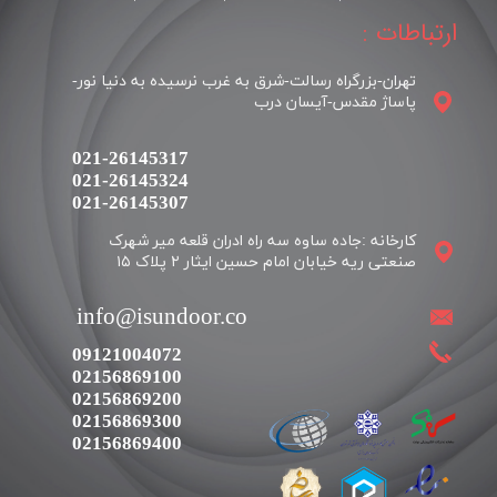
ارتباطات :
تهران-بزرگراه رسالت-شرق به غرب نرسیده به دنیا نور-
پاساژ مقدس-آیسان درب
021-26145317
021-26145324
​​​​​​​021-26145307
کارخانه :جاده ساوه سه راه ادران قلعه میر شهرک
​​info@isundoor.co
09121004072
02156869100
02156869200
02156869300
02156869400