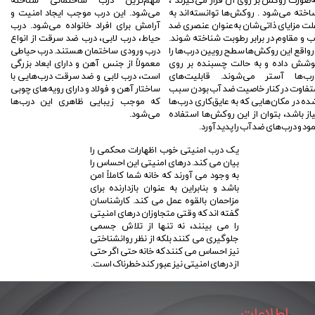
ه‌صورت روکش بر روی آن قرار می‌گیرند ،
مهم‌ترین درب ساختمانی شناخته
اخته می‌شود . روکش‌ها توانسته‌اند به
می‌شود. این درب موجب ایجاد امنیت و
لت مزایای ذاتی‌شان به‌عنوان عنصری ضد
آرامش برای افراد خانواده می‌شود. درب
ب و مقاوم در برابر رطوبت شناخته شوند.
حیاط، درب لابی، درب ضد سرقت از انواع
رواقع این روکش‌ها سطح رویین درب‌ها را
درب ورودی ساختمان هستند. درب حیاطی
وشش داده و به حالت چسبنده بر روی
معمولاً از جنس آهن و دارای ابعاد بزرگی
رب‌ها آستر می‌شوند. قابلیت‌های
است، درب لابی و ضد سرقت درب‌هایی با
تفاوت در کنار خاصیت ضد آب بودن سبب
ساختار آهن و فولاد و دارای رویه‌های چوبی
ده در مکان‌هایی که به عایق‌کاری درب‌ها
که موجب زیبایی ظاهری این درب‌ها
یاز باشد، بتوان از این روکش‌ها استفاده
می‌شود.
مود و درب‌های ضد آب را پدید آورد.
یک درب امنیتی خوب اظهارات محکمی را
بیان می کند. درهای امنیتی این احساس را
به وجود می آورند که خانه شما کاملاً امن
باشد و بنابراین به عنوان بازدارنده برای
مزاحمان بالقوه عمل می کند. کارشناسان
گفته اند که وقتی متجاوزان درهای امنیتی
را می بینند، نه تنها از تلاش جسمی
جلوگیری می کنند بلکه از نظر روانشناختی
نیز احساس می کنند که خانه حتی اگر حتی
از درهای امنیتی نیز عبور کند خطرناک است.
اطلاعات