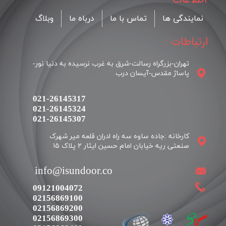
نمایندگی ها
تماس با ما
درباه ما
وبلاگ
ارتباطات :
تهران-بزرگراه رسالت-شرق به غرب نرسیده به دنیا نور-
پاساژ مقدس-آیسان درب
021-26145317
021-26145324
​​​​​​​021-26145307
کارخانه :جاده ساوه سه راه ادران قلعه میر شهرک
​​info@isundoor.co
09121004072
02156869100
02156869200
02156869300